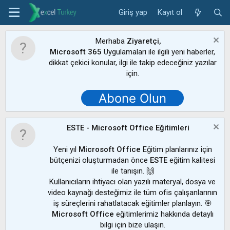
Giriş yap
Kayıt ol
Merhaba
Ziyaretçi,
Microsoft 365
Uygulamaları ile ilgili yeni haberler,
dikkat çekici konular, ilgi ile takip edeceğiniz yazılar
için.
Abone Olun
ESTE - Microsoft Office Eğitimleri
Yeni yıl
Microsoft Office
Eğitim planlarınız için
bütçenizi oluşturmadan önce
ESTE
eğitim kalitesi
ile tanışın. 🙌
Kullanıcıların ihtiyacı olan yazılı materyal, dosya ve
video kaynağı desteğimiz ile tüm ofis çalışanlarının
iş süreçlerini rahatlatacak eğitimler planlayın. 🎯
Microsoft Office
eğitimlerimiz hakkında detaylı
bilgi için bize ulaşın.