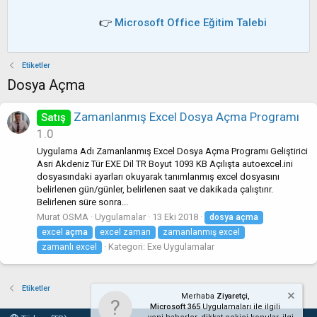
👉
Microsoft Office Eğitim Talebi
Etiketler
Dosya Açma
Zamanlanmış Excel Dosya Açma Programı
Satış
1.0
Uygulama Adı Zamanlanmış Excel Dosya Açma Programı Geliştirici
Asri Akdeniz Tür EXE Dil TR Boyut 1093 KB Açılışta autoexcel.ini
dosyasındaki ayarları okuyarak tanımlanmış excel dosyasını
belirlenen gün/günler, belirlenen saat ve dakikada çalıştırır.
Belirlenen süre sonra...
Murat OSMA
Uygulamalar
13 Eki 2018
dosya
açma
excel
açma
excel zaman
zamanlanmış excel
Kategori:
Exe Uygulamalar
zamanlı excel
Etiketler
Merhaba
Ziyaretçi,
Microsoft 365
Uygulamaları ile ilgili