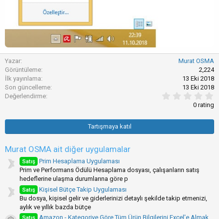
Yazar
Murat OSMA
Görüntüleme
2,224
İlk yayınlama
13 Eki 2018
Son güncelleme
13 Eki 2018
0
Değerlendirme
.
0 rating
0
0
y
Tartışmaya katıl
ı
l
d
Murat OSMA ait diğer uygulamalar
ı
z
Prim Hesaplama Uygulaması
Satış
(
Prim ve Performans Ödülü Hesaplama dosyası, çalışanların satış
l
hedeflerine ulaşma durumlarına göre p
a
Kişisel Bütçe Takip Uygulaması
Satış
r
)
Bu dosya, kişisel gelir ve giderlerinizi detaylı şekilde takip etmenizi,
aylık ve yıllık bazda bütçe
Amazon - Kategoriye Göre Tüm Ürün Bilgilerini Excel'e Almak
Satış