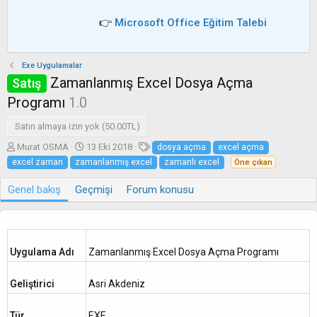
👉
Microsoft Office Eğitim Talebi
Exe Uygulamalar
Zamanlanmış Excel Dosya Açma
Satış
Programı
1.0
Satın almaya izin yok (50.00TL)
Y
O
E
Murat OSMA
13 Eki 2018
dosya açma
excel açma
a
l
t
excel zaman
zamanlanmış excel
zamanlı excel
Öne çıkan
z
u
i
a
ş
k
Genel bakış
Geçmişi
Forum konusu
r
t
e
u
t
r
l
u
e
l
r
Uygulama Adı
Zamanlanmış Excel Dosya Açma Programı
m
a
Geliştirici
Asri Akdeniz
t
a
r
Tür
EXE