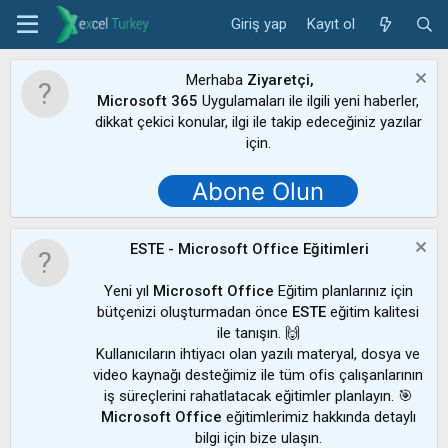
Giriş yap
Kayıt ol
Merhaba
Ziyaretçi,
Microsoft 365
Uygulamaları ile ilgili yeni haberler,
dikkat çekici konular, ilgi ile takip edeceğiniz yazılar
için.
Abone Olun
ESTE - Microsoft Office Eğitimleri
Yeni yıl
Microsoft Office
Eğitim planlarınız için
bütçenizi oluşturmadan önce
ESTE
eğitim kalitesi
ile tanışın. 🙌
Kullanıcıların ihtiyacı olan yazılı materyal, dosya ve
video kaynağı desteğimiz ile tüm ofis çalışanlarının
iş süreçlerini rahatlatacak eğitimler planlayın. 🎯
Microsoft Office
eğitimlerimiz hakkında detaylı
bilgi için bize ulaşın.