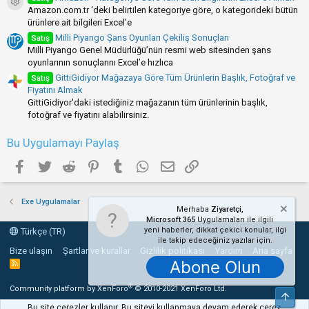
Uygulama ikonu
Amazon.com.tr ‘deki belirtilen kategoriye göre, o kategorideki bütün
ürünlere ait bilgileri Excel’e
Milli Piyango Şans Oyunları Çekiliş Sonuçları
Satış
Milli Piyango Genel Müdürlüğü’nün resmi web sitesinden şans
oyunlarının sonuçlarını Excel’e hızlıca
GittiGidiyor Mağazaya Göre Tüm Ürünlerin Başlık, Fotoğraf ve
Satış
Fiyatını Almak
GittiGidiyor'daki istediğiniz mağazanın tüm ürünlerinin başlık,
fotoğraf ve fiyatını alabilirsiniz.
Bu Uygulamayı Paylaş
Facebook
Twitter
Reddit
Pinterest
Tumblr
WhatsApp
E-posta
Link
Exe Uygulamalar
Merhaba
Ziyaretçi,
Microsoft 365
Uygulamaları ile ilgili
yeni haberler, dikkat çekici konular, ilgi
Türkçe (TR)
ile takip edeceğiniz yazılar için.
Bize ulaşın
Şartlar ve kurallar
Gizlilik politikası
Yardım
Ana sayfa
Abone Olun
R
S
S
®
Community platform by XenForo
© 2010-2021 XenForo Ltd.
Üst
Bu site çerezler kullanır. Bu siteyi kullanmaya devam ederek çerez