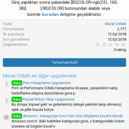
Giriş yaptıktan sonra yukarıdaki [BGCOLOR=rgb(251, 160,
38)]
Satın Al
[/BGCOLOR] butonundan alabilir veya
bizimle
buradan
iletişime geçebilirsiniz.​
Yazar
Murat OSMA
Görüntüleme
2,777
İlk yayınlama
12 Eyl 2018
Son güncelleme
12 Eyl 2018
0
Değerlendirme
.
0 rating
0
0
y
Tartışmaya katıl
ı
l
d
Murat OSMA ait diğer uygulamalar
ı
z
Prim Hesaplama Uygulaması
Satış
(
Prim ve Performans Ödülü Hesaplama dosyası, çalışanların satış
l
hedeflerine ulaşma durumlarına göre p
a
Kişisel Bütçe Takip Uygulaması
Satış
r
)
Bu dosya, kişisel gelir ve giderlerinizi detaylı şekilde takip etmenizi,
aylık ve yıllık bazda bütçe
Amazon - Kategoriye Göre Tüm Ürün Bilgilerini Excel'e Almak
Satış
Uygulama ikonu
Amazon.com.tr ‘deki belirtilen kategoriye göre, o kategorideki bütün
ürünlere ait bilgileri Excel’e