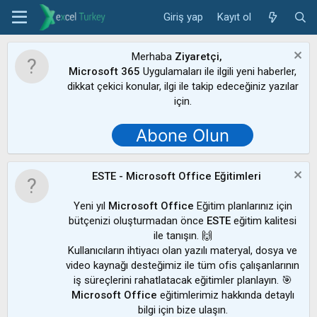
Giriş yap
Kayıt ol
Merhaba
Ziyaretçi,
Microsoft 365
Uygulamaları ile ilgili yeni haberler,
dikkat çekici konular, ilgi ile takip edeceğiniz yazılar
için.
Abone Olun
ESTE - Microsoft Office Eğitimleri
Yeni yıl
Microsoft Office
Eğitim planlarınız için
bütçenizi oluşturmadan önce
ESTE
eğitim kalitesi
ile tanışın. 🙌
Kullanıcıların ihtiyacı olan yazılı materyal, dosya ve
video kaynağı desteğimiz ile tüm ofis çalışanlarının
iş süreçlerini rahatlatacak eğitimler planlayın. 🎯
Microsoft Office
eğitimlerimiz hakkında detaylı
bilgi için bize ulaşın.