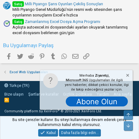
Milli Piyango Şans Oyunları Çekiliş Sonuçları
Satış
Milli Piyango Genel Müdürlüğü’nün resmi web sitesinden şans
oyunlarının sonuçlarını Excel’e hızlıca
Zamanlanmış Excel Dosya Açma Programı
Satış
Açılışta autoexcel.ini dosyasındaki ayarları okuyarak tanımlanmış
excel dosyasını belirlenen gün/gün
Bu Uygulamayı Paylaş
Facebook
Twitter
Reddit
Pinterest
Tumblr
WhatsApp
E-posta
Link
Excel Web Uygulamaları
Merhaba
Ziyaretçi,
Microsoft 365
Uygulamaları ile ilgili
yeni haberler, dikkat çekici konular, ilgi
Türkçe (TR)
ile takip edeceğiniz yazılar için.
Bize ulaşın
Şartlar ve kurallar
Gizlilik politikası
Yardım
Ana sayfa
Abone Olun
R
S
S
®
Community platform by XenForo
© 2010-2021 XenForo Ltd.
Üst
Bu site çerezler kullanır. Bu siteyi kullanmaya devam ederek çerez
kullanımımızı kabul etmiş olursunuz.
Alt
Kabul
Daha fazla bilgi edin…