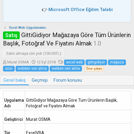
👉
Microsoft Office Eğitim Talebi
Excel Web Uygulamaları
GittiGidiyor Mağazaya Göre Tüm Ürünlerin
Satış
Başlık, Fotoğraf Ve Fiyatını Almak
1.0
Satın almaya izin yok (100.00TL)
Y
O
E
Murat OSMA
12 Eyl 2018
excel web
gittigidiyor
mağaza
a
l
t
ürün
webden veri alma
webten veri alma
Öne çıkan
z
u
i
a
ş
k
Genel bakış
Geçmişi
Forum konusu
r
t
e
u
t
r
l
u
e
Uygulama
GittiGidiyor Mağazaya Göre Tüm Ürünlerin Başlık,
l
r
Adı
Fotoğraf ve Fiyatını Almak
m
a
Geliştirici
Murat OSMA
t
a
r
Tür
ExcelVBA