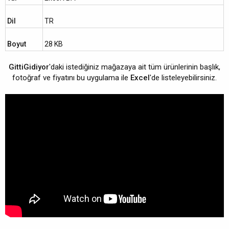
i
h
Dil
TR
i
Boyut
28 KB
GittiGidiyor
'daki istediğiniz mağazaya ait tüm ürünlerinin başlık,
fotoğraf ve fiyatını bu uygulama ile
Excel
'de listeleyebilirsiniz.