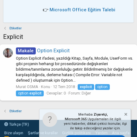
👉
Microsoft Office Eğitim Talebi
Etiketler
Explicit
Option Explicit
Makale
Option Explicit ifadesi, yazıldığı Kitap, Sayfa, Module, UserForm vs.
gibi projenin herhangi bir prosedüründe değişkenleri
bildirme/tanımlama zorunluluğu getirir. Bildirilmemiş bir değişkenle
karşılaşıldığında, derleme hatası ( Compile Error: Variable not
defined ) oluşturmak için Option...
Murat OSMA
Konu
12 Tem 2018
explicit
option
Cevaplar: 0
Forum:
Diğer
option
explicit
Etiketler
Merhaba
Ziyaretçi,
Microsoft 365
Uygulamaları ile ilgili
yeni haberler, dikkat çekici konular, ilgi
Türkçe (TR)
ile takip edeceğiniz yazılar için.
Bize ulaşın
Şartlar ve kurallar
Gizlilik politikası
Yardım
Ana sayfa