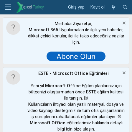
Giriş yap
Kayıt ol
Merhaba
Ziyaretçi,
Microsoft 365
Uygulamaları ile ilgili yeni haberler,
dikkat çekici konular, ilgi ile takip edeceğiniz yazılar
için.
Abone Olun
ESTE - Microsoft Office Eğitimleri
Yeni yıl
Microsoft Office
Eğitim planlarınız için
bütçenizi oluşturmadan önce
ESTE
eğitim kalitesi
ile tanışın. 🙌
Kullanıcıların ihtiyacı olan yazılı materyal, dosya ve
video kaynağı desteğimiz ile tüm ofis çalışanlarının
iş süreçlerini rahatlatacak eğitimler planlayın. 🎯
Microsoft Office
eğitimlerimiz hakkında detaylı
bilgi için bize ulaşın.