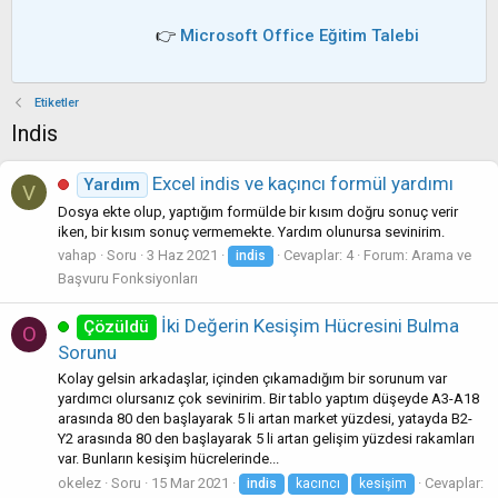
👉
Microsoft Office Eğitim Talebi
Etiketler
Indis
Excel indis ve kaçıncı formül yardımı
Yardım
V
Dosya ekte olup, yaptığım formülde bir kısım doğru sonuç verir
iken, bir kısım sonuç vermemekte. Yardım olunursa sevinirim.
vahap
Soru
3 Haz 2021
Cevaplar: 4
Forum:
Arama ve
indis
Başvuru Fonksiyonları
İki Değerin Kesişim Hücresini Bulma
Çözüldü
O
Sorunu
Kolay gelsin arkadaşlar, içinden çıkamadığım bir sorunum var
yardımcı olursanız çok sevinirim. Bir tablo yaptım düşeyde A3-A18
arasında 80 den başlayarak 5 li artan market yüzdesi, yatayda B2-
Y2 arasında 80 den başlayarak 5 li artan gelişim yüzdesi rakamları
var. Bunların kesişim hücrelerinde...
okelez
Soru
15 Mar 2021
Cevaplar:
indis
kacıncı
kesişim