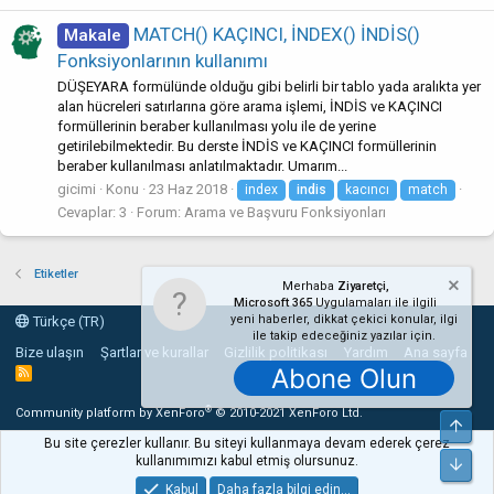
MATCH() KAÇINCI, İNDEX() İNDİS()
Makale
Fonksiyonlarının kullanımı
DÜŞEYARA formülünde olduğu gibi belirli bir tablo yada aralıkta yer
alan hücreleri satırlarına göre arama işlemi, İNDİS ve KAÇINCI
formüllerinin beraber kullanılması yolu ile de yerine
getirilebilmektedir. Bu derste İNDİS ve KAÇINCI formüllerinin
beraber kullanılması anlatılmaktadır. Umarım...
gicimi
Konu
23 Haz 2018
index
indis
kacıncı
match
Cevaplar: 3
Forum:
Arama ve Başvuru Fonksiyonları
Etiketler
Merhaba
Ziyaretçi,
Microsoft 365
Uygulamaları ile ilgili
yeni haberler, dikkat çekici konular, ilgi
Türkçe (TR)
ile takip edeceğiniz yazılar için.
Bize ulaşın
Şartlar ve kurallar
Gizlilik politikası
Yardım
Ana sayfa
Abone Olun
R
S
S
®
Community platform by XenForo
© 2010-2021 XenForo Ltd.
Üst
Bu site çerezler kullanır. Bu siteyi kullanmaya devam ederek çerez
kullanımımızı kabul etmiş olursunuz.
Alt
Kabul
Daha fazla bilgi edin…