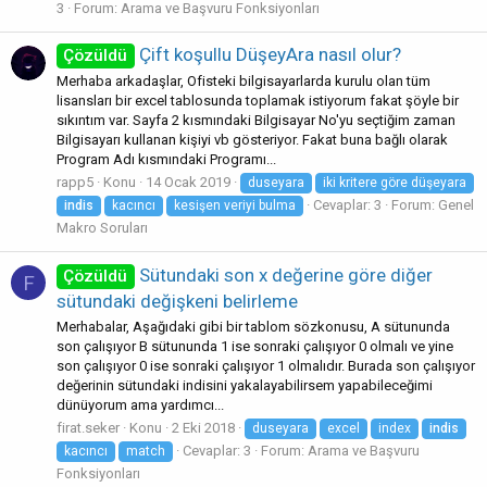
3
Forum:
Arama ve Başvuru Fonksiyonları
Çift koşullu DüşeyAra nasıl olur?
Çözüldü
Merhaba arkadaşlar, Ofisteki bilgisayarlarda kurulu olan tüm
lisansları bir excel tablosunda toplamak istiyorum fakat şöyle bir
sıkıntım var. Sayfa 2 kısmındaki Bilgisayar No'yu seçtiğim zaman
Bilgisayarı kullanan kişiyi vb gösteriyor. Fakat buna bağlı olarak
Program Adı kısmındaki Programı...
rapp5
Konu
14 Ocak 2019
duseyara
iki kritere göre düşeyara
Cevaplar: 3
Forum:
Genel
indis
kacıncı
kesişen veriyi bulma
Makro Soruları
Sütundaki son x değerine göre diğer
Çözüldü
F
sütundaki değişkeni belirleme
Merhabalar, Aşağıdaki gibi bir tablom sözkonusu, A sütununda
son çalışıyor B sütununda 1 ise sonraki çalışıyor 0 olmalı ve yine
son çalışıyor 0 ise sonraki çalışıyor 1 olmalıdır. Burada son çalışıyor
değerinin sütundaki indisini yakalayabilirsem yapabileceğimi
dünüyorum ama yardımcı...
firat.seker
Konu
2 Eki 2018
duseyara
excel
index
indis
Cevaplar: 3
Forum:
Arama ve Başvuru
kacıncı
match
Fonksiyonları