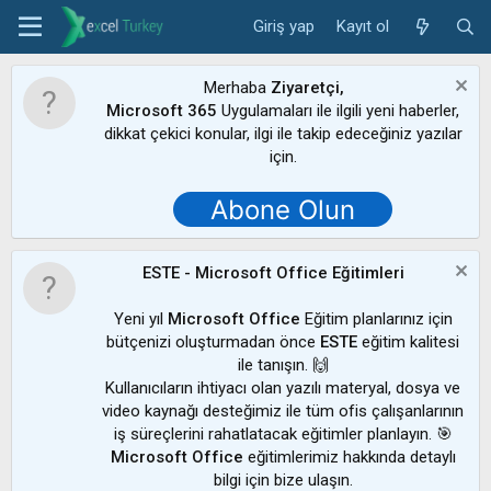
Giriş yap
Kayıt ol
Merhaba
Ziyaretçi,
Microsoft 365
Uygulamaları ile ilgili yeni haberler,
dikkat çekici konular, ilgi ile takip edeceğiniz yazılar
için.
Abone Olun
ESTE - Microsoft Office Eğitimleri
Yeni yıl
Microsoft Office
Eğitim planlarınız için
bütçenizi oluşturmadan önce
ESTE
eğitim kalitesi
ile tanışın. 🙌
Kullanıcıların ihtiyacı olan yazılı materyal, dosya ve
video kaynağı desteğimiz ile tüm ofis çalışanlarının
iş süreçlerini rahatlatacak eğitimler planlayın. 🎯
Microsoft Office
eğitimlerimiz hakkında detaylı
bilgi için bize ulaşın.