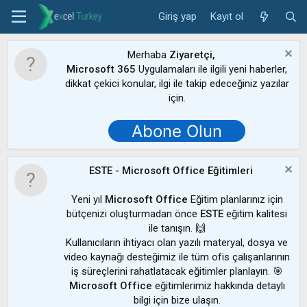
Giriş yap
Kayıt ol
Merhaba
Ziyaretçi,
Microsoft 365
Uygulamaları ile ilgili yeni haberler,
dikkat çekici konular, ilgi ile takip edeceğiniz yazılar
için.
Abone Olun
ESTE - Microsoft Office Eğitimleri
Yeni yıl
Microsoft Office
Eğitim planlarınız için
bütçenizi oluşturmadan önce
ESTE
eğitim kalitesi
ile tanışın. 🙌
Kullanıcıların ihtiyacı olan yazılı materyal, dosya ve
video kaynağı desteğimiz ile tüm ofis çalışanlarının
iş süreçlerini rahatlatacak eğitimler planlayın. 🎯
Microsoft Office
eğitimlerimiz hakkında detaylı
bilgi için bize ulaşın.