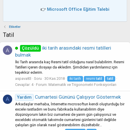
👉
Microsoft Office Eğitim Talebi
Etiketler
Tatil
iki tarih arasındaki resmi tatilleri
Çözüldü
A
bulmak
İki Tarih arasında kaç Resmi tatil olduğunu nasıl bulabilirim. Resmi
Tatilleri içeren dosyayı da ekledim. Şimdiden yardımlarınız için
teşekkür ederim.
aspava83
Soru
30 Kas 2018
iki tarih
resmi
tatil
tatil
Cevaplar: 4
Forum:
Matematik ve Trigonometri Fonksiyonları
Cumartesi Gününü Çalışıyor Göstermek
Yardım
A
Arkadaşlar merhaba, İnternette mıcrosoftun kendi oluşturduğu bir
excele rastladım ve bunu fabrikada kullanabilirim diye
düşünüyorum lakin biz cumartesi de yarım gün çalışıyoruz ve
exceldeki otomatik takvimde cumartesi günlerini tatil değilde
çalışılan gün olarak nasıl gösterebilirim düzeltebilir...