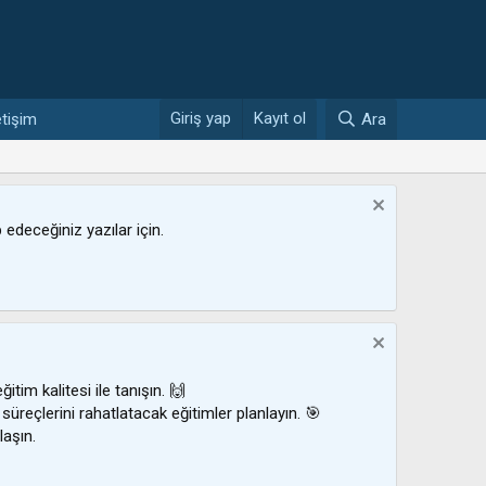
Giriş yap
Kayıt ol
etişim
Ara
ip edeceğiniz yazılar için.
ğitim kalitesi ile tanışın. 🙌
 süreçlerini rahatlatacak eğitimler planlayın. 🎯
laşın.