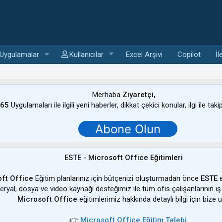
Uygulamalar
Kullanıcılar
Excel Arşivi
Copilot
İl
Merhaba
Ziyaretçi,
365
Uygulamaları ile ilgili yeni haberler, dikkat çekici konular, ilgi ile tak
Abone Olun
ESTE - Microsoft Office Eğitimleri
ft Office
Eğitim planlarınız için bütçenizi oluşturmadan önce
ESTE
e
ateryal, dosya ve video kaynağı desteğimiz ile tüm ofis çalışanlarının iş
Microsoft Office
eğitimlerimiz hakkında detaylı bilgi için bize u
👉
Microsoft Office Eğitim Talebi