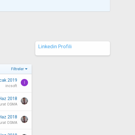
Linkedin Profili
Filtreler
cak 2019
I
incsoft
Haz 2018
urat OSMA
Haz 2018
urat OSMA