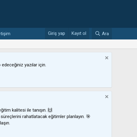
Giriş yap
Kayıt ol
etişim
Ara
ip edeceğiniz yazılar için.
ğitim kalitesi ile tanışın. 🙌
 süreçlerini rahatlatacak eğitimler planlayın. 🎯
laşın.