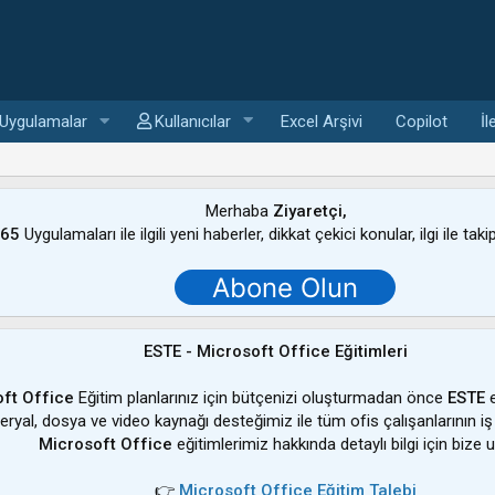
Uygulamalar
Kullanıcılar
Excel Arşivi
Copilot
İl
Merhaba
Ziyaretçi,
365
Uygulamaları ile ilgili yeni haberler, dikkat çekici konular, ilgi ile tak
Abone Olun
ESTE - Microsoft Office Eğitimleri
ft Office
Eğitim planlarınız için bütçenizi oluşturmadan önce
ESTE
e
ateryal, dosya ve video kaynağı desteğimiz ile tüm ofis çalışanlarının iş
Microsoft Office
eğitimlerimiz hakkında detaylı bilgi için bize u
👉
Microsoft Office Eğitim Talebi