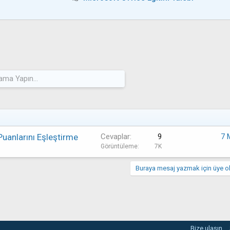
 Puanlarını Eşleştirme
Cevaplar
9
7 
Görüntüleme
7K
Buraya mesaj yazmak için üye ol
Bize ulaşın