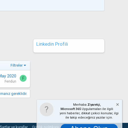
Linkedin Profili
Filtreler
May 2020
F
Feridun
manız gereklidir.
Merhaba
Ziyaretçi,
Microsoft 365
Uygulamaları ile ilgili
yeni haberler, dikkat çekici konular, ilgi
ile takip edeceğiniz yazılar için.
Şartlar ve kurallar
Gizlilik politikası
Yardım
Ana sayfa
R