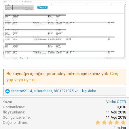
...
Bu kaynağın içeriğini görüntüleyebilmek için izniniz yok.
Giriş
yap veya üye ol.
T
deneme2114
,
alikarahanlı
,
hb31021975
ve 1 kişi daha
e
p
Yazar
Vedat ÖZER
k
Görüntüleme
3,610
i
İlk yayınlama
11 Ağu 2018
l
Son güncelleme
11 Ağu 2018
e
5
Değerlendirme
r
.
:
1 rating