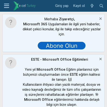
Giriş yap
Kayıt ol
Merhaba
Ziyaretçi,
Microsoft 365
Uygulamaları ile ilgili yeni haberler,
dikkat çekici konular, ilgi ile takip edeceğiniz yazılar
için.
Abone Olun
ESTE - Microsoft Office Eğitimleri
Yeni yıl
Microsoft Office
Eğitim planlarınız için
bütçenizi oluşturmadan önce
ESTE
eğitim kalitesi
ile tanışın. 🙌
Kullanıcıların ihtiyacı olan yazılı materyal, dosya ve
video kaynağı desteğimiz ile tüm ofis çalışanlarının
iş süreçlerini rahatlatacak eğitimler planlayın. 🎯
Microsoft Office
eğitimlerimiz hakkında detaylı
bilgi için bize ulaşın.