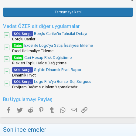
0
0
y
Tartışmaya katıl
ı
l
d
Vedat ÖZER ait diğer uygulamalar
ı
z
Borçlu Cariler'in Tahsilat Detayı
SQL Sorgu
(
Borçlu Cariler
l
Excel ile Logo'ya Satış İrsaliyesi Ekleme
Satış
a
Excel İle İrsaliye Ekleme
r
)
Cari Hesap Risk Değiştirme
Satış
Riskleri Toplu Halde Değiştirme
Sql'de Dinamik Pivot Rapor
SQL Sorgu
Dinamik Pivot
Logo Fifo'ya Benzer Sql Sorgusu
SQL Sorgu
Proğram Bağımsız İşlem Yapmaktadır.
Bu Uygulamayı Paylaş
Facebook
Twitter
Reddit
Pinterest
Tumblr
WhatsApp
E-posta
Link
Son incelemeler