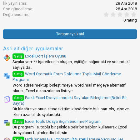
İlk yayınlama
28 Ara 2018
Son güncelleme
28 Ara 2018
0
Değerlendirme
.
0 rating
0
0
y
Tartışmaya katıl
ı
l
d
Asri ait diğer uygulamalar
ı
z
Excel Dört İşlem Oyunu
Satış
(
Sayılar ve +-*/ işaretlerinin oluşan, eşitliğin sağındaki ve solundaki
l
sayı ya da..
a
Word Otomatik Form Doldurma Toplu Mail Gönderme
Satış
r
)
Programı
Word adres mektup birleştirmeye, word mail mergeye alternatif
olarak, Excel de hazırlanan listeye
Farklı Excel Dosyalarındaki Sayfaları Birleştirme (Belirli Bir
Satış
Sayfa)
Bir klasöre ve onun altındaki tüm klasörlerde bulunan .xls, .xlsx ve
.xlsm uzantılı dosyalardaki..
Excel Toplu Dosya Biçimlendirme Programı
Satış
Bu program ile, toplu bir şekilde belir bir şablon kullanarak Excel
dosyalarını biçimlendirebilirsin
Hızlı Sipariş Fişi Programı (Müşteri İsmi ve Vergi No ile)
Satış