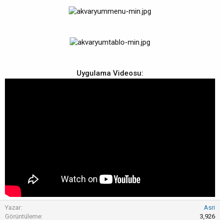
Uygulama Videosu:
Yazar
Asri
Görüntüleme
3,926