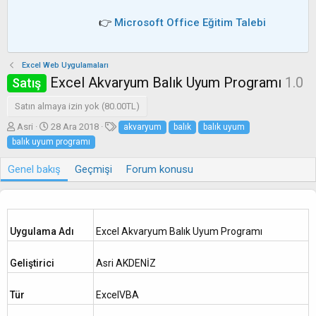
👉
Microsoft Office Eğitim Talebi
Excel Web Uygulamaları
Excel Akvaryum Balık Uyum Programı
1.0
Satış
Satın almaya izin yok (80.00TL)
Y
O
E
Asri
28 Ara 2018
akvaryum
balık
balık uyum
a
l
t
balık uyum programı
z
u
i
a
ş
k
Genel bakış
Geçmişi
Forum konusu
r
t
e
u
t
r
l
u
e
l
r
Uygulama Adı
Excel Akvaryum Balık Uyum Programı
m
a
Geliştirici
Asri AKDENİZ
t
a
r
Tür
ExcelVBA
i