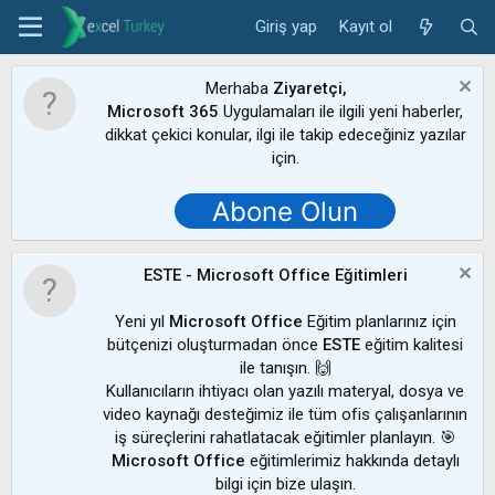
Giriş yap
Kayıt ol
Merhaba
Ziyaretçi,
Microsoft 365
Uygulamaları ile ilgili yeni haberler,
dikkat çekici konular, ilgi ile takip edeceğiniz yazılar
için.
Abone Olun
ESTE - Microsoft Office Eğitimleri
Yeni yıl
Microsoft Office
Eğitim planlarınız için
bütçenizi oluşturmadan önce
ESTE
eğitim kalitesi
ile tanışın. 🙌
Kullanıcıların ihtiyacı olan yazılı materyal, dosya ve
video kaynağı desteğimiz ile tüm ofis çalışanlarının
iş süreçlerini rahatlatacak eğitimler planlayın. 🎯
Microsoft Office
eğitimlerimiz hakkında detaylı
bilgi için bize ulaşın.