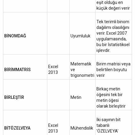
eşit olduğu en
küçük değeri verir
Tek terimli binom
dağılımı olasılığını
verir. Excel 2007
BİNOMDAĞ
Uyumluluk
uygulamasında,
bu bir İstatistiksel
işlevdir.
Matematik
Birim matrisi veya
Excel
BİRİMMATRİS
ve
belirtilen boyutu
2013
trigonometri
verir
Birkaç metin
öğesini tek bir
BİRLEŞTİR
Metin
metin öğesi
olarak birleştirir
İki sayının bit
Excel
tabanlı
BİTÖZELVEYA
Mühendislik
2013
'ÖZELVEYA'