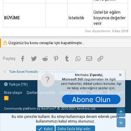
Üstel bir eğilim
BÜYÜME
İstatistik
boyunca değerler
verir
Son düzenleme:
6 Kas 2018
Üzgünüz bu konu cevaplar için kapatılmıştır...
Facebook
Twitter
Reddit
Pinterest
Tumblr
WhatsApp
E-posta
Link
Paylaş:
Tüm Excel Formülleri Listesi ve Dil Karşılıkları
Merhaba
Ziyaretçi,
Microsoft 365
Uygulamaları ile ilgili
yeni haberler, dikkat çekici konular, ilgi
Türkçe (TR)
ile takip edeceğiniz yazılar için.
Bize ulaşın
Şartlar ve kurallar
Gizlilik politikası
Yardım
Ana sayfa
Abone Olun
R
S
S
®
Community platform by XenForo
© 2010-2021 XenForo Ltd.
Üst
Bu site çerezler kullanır. Bu siteyi kullanmaya devam ederek çerez
kullanımımızı kabul etmiş olursunuz.
Alt
Kabul
Daha fazla bilgi edin…