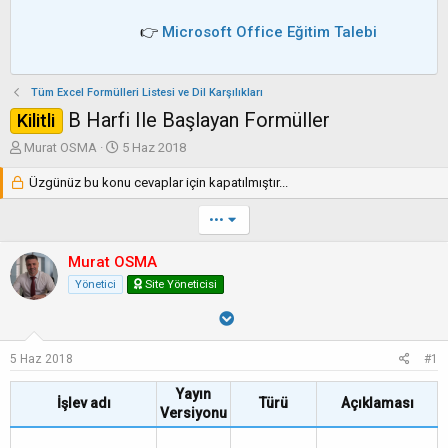
👉
Microsoft Office Eğitim Talebi
Tüm Excel Formülleri Listesi ve Dil Karşılıkları
B Harfi Ile Başlayan Formüller
Kilitli
K
B
Murat OSMA
5 Haz 2018
o
a
n
Üzgünüz bu konu cevaplar için kapatılmıştır...
ş
b
l
u
a
•••
y
n
u
g
Murat OSMA
b
ı
Yönetici
Site Yöneticisi
a
ç
ş
t
l
a
a
r
5 Haz 2018
#1
t
i
a
h
Yayın
n
i
İşlev adı
Türü
Açıklaması
Versiyonu