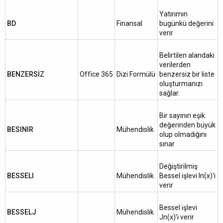
Yatırımın
BD
Finansal
bugünkü değerini
verir
Belirtilen alandaki
verilerden
BENZERSİZ
Office 365
Dizi Formülü
benzersiz bir liste
oluşturmanızı
sağlar.
Bir sayının eşik
değerinden büyük
BESINIR
Mühendislik
olup olmadığını
sınar
Değiştirilmiş
BESSELI
Mühendislik
Bessel işlevi In(x)'i
verir
Bessel işlevi
BESSELJ
Mühendislik
Jn(x)'i verir