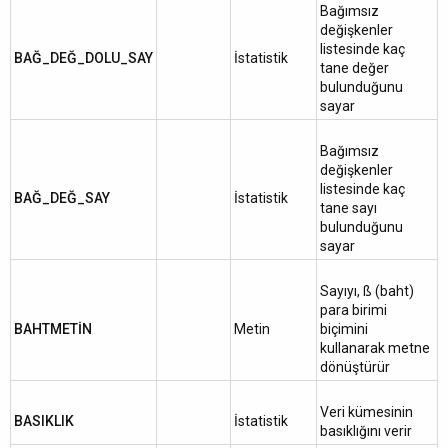
Bağımsız
değişkenler
listesinde kaç
BAĞ_DEĞ_DOLU_SAY
İstatistik
tane değer
bulunduğunu
sayar
Bağımsız
değişkenler
listesinde kaç
BAĞ_DEĞ_SAY
İstatistik
tane sayı
bulunduğunu
sayar
Sayıyı, ß (baht)
para birimi
BAHTMETİN
Metin
biçimini
kullanarak metne
dönüştürür
Veri kümesinin
BASIKLIK
İstatistik
basıklığını verir