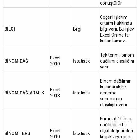
dönüştürür
Geçerli işletim
ortamı hakkında
BİLGİ
Bilgi
bilgi verir. Bu işlev
Excel Online'ta
kullanılamaz.
Tek terimli binom
Excel
BİNOM.DAĞ
İstatistik
dağılımı olasılığını
2010
verir
Binom dağılımını
kullanarak bir
Excel
BİNOM.DAĞ.ARALIK
İstatistik
deneme
2013
sonucunun
olasılığını verir
Kümülatif binom
dağılımının bir
Excel
ölçüt değerinden
BİNOM.TERS
İstatistik
2010
küçük veya buna