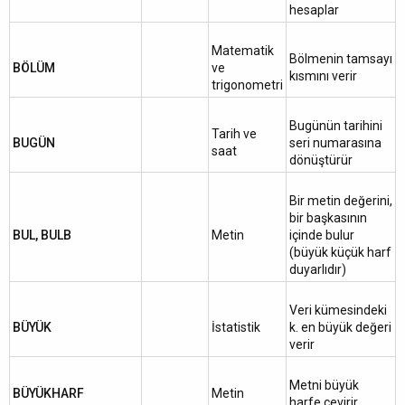
hesaplar
Matematik
Bölmenin tamsayı
BÖLÜM
ve
kısmını verir
trigonometri
Bugünün tarihini
Tarih ve
BUGÜN
seri numarasına
saat
dönüştürür
Bir metin değerini,
bir başkasının
BUL, BULB
Metin
içinde bulur
(büyük küçük harf
duyarlıdır)
Veri kümesindeki
BÜYÜK
İstatistik
k. en büyük değeri
verir
Metni büyük
BÜYÜKHARF
Metin
harfe çevirir