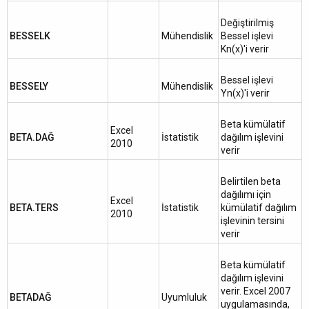
Değiştirilmiş
BESSELK
Mühendislik
Bessel işlevi
Kn(x)'i verir
Bessel işlevi
BESSELY
Mühendislik
Yn(x)'i verir
Beta kümülatif
Excel
BETA.DAĞ
İstatistik
dağılım işlevini
2010
verir
Belirtilen beta
dağılımı için
Excel
BETA.TERS
İstatistik
kümülatif dağılım
2010
işlevinin tersini
verir
Beta kümülatif
dağılım işlevini
verir. Excel 2007
BETADAĞ
Uyumluluk
uygulamasında,