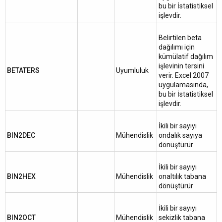
bu bir İstatistiksel
işlevdir.
Belirtilen beta
dağılımı için
kümülatif dağılım
işlevinin tersini
BETATERS
Uyumluluk
verir. Excel 2007
uygulamasında,
bu bir İstatistiksel
işlevdir.
İkili bir sayıyı
BIN2DEC
Mühendislik
ondalık sayıya
dönüştürür
İkili bir sayıyı
BIN2HEX
Mühendislik
onaltılık tabana
dönüştürür
İkili bir sayıyı
BIN2OCT
Mühendislik
sekizlik tabana