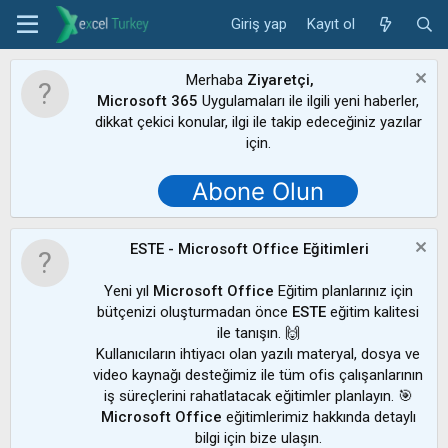
Giriş yap
Kayıt ol
Merhaba
Ziyaretçi,
Microsoft 365
Uygulamaları ile ilgili yeni haberler,
dikkat çekici konular, ilgi ile takip edeceğiniz yazılar
için.
Abone Olun
ESTE - Microsoft Office Eğitimleri
Yeni yıl
Microsoft Office
Eğitim planlarınız için
bütçenizi oluşturmadan önce
ESTE
eğitim kalitesi
ile tanışın. 🙌
Kullanıcıların ihtiyacı olan yazılı materyal, dosya ve
video kaynağı desteğimiz ile tüm ofis çalışanlarının
iş süreçlerini rahatlatacak eğitimler planlayın. 🎯
Microsoft Office
eğitimlerimiz hakkında detaylı
bilgi için bize ulaşın.