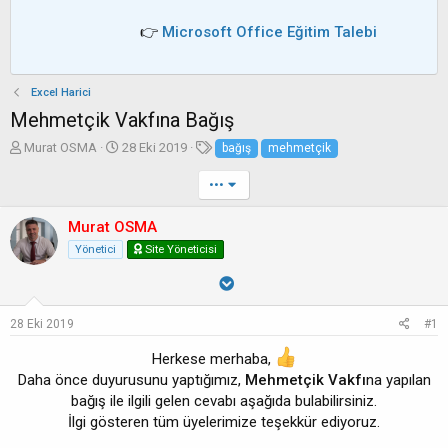
👉
Microsoft Office Eğitim Talebi
Excel Harici
Mehmetçik Vakfına Bağış
K
B
E
Murat OSMA
28 Eki 2019
bağış
mehmetçik
o
a
t
n
ş
i
•••
b
l
k
u
a
e
Murat OSMA
y
n
t
Yönetici
Site Yöneticisi
u
g
l
b
ı
e
a
ç
r
ş
t
28 Eki 2019
#1
l
a
a
r
Herkese merhaba,
t
i
Daha önce duyurusunu yaptığımız,
Mehmetçik Vakfı
na yapılan
a
h
n
i
bağış ile ilgili gelen cevabı aşağıda bulabilirsiniz.
İlgi gösteren tüm üyelerimize teşekkür ediyoruz.