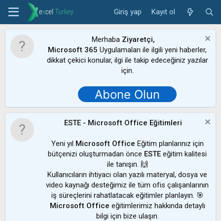
Giriş yap
Kayıt ol
Merhaba
Ziyaretçi,
Microsoft 365
Uygulamaları ile ilgili yeni haberler,
dikkat çekici konular, ilgi ile takip edeceğiniz yazılar
için.
Abone Olun
ESTE - Microsoft Office Eğitimleri
Yeni yıl
Microsoft Office
Eğitim planlarınız için
bütçenizi oluşturmadan önce
ESTE
eğitim kalitesi
ile tanışın. 🙌
Kullanıcıların ihtiyacı olan yazılı materyal, dosya ve
video kaynağı desteğimiz ile tüm ofis çalışanlarının
iş süreçlerini rahatlatacak eğitimler planlayın. 🎯
Microsoft Office
eğitimlerimiz hakkında detaylı
bilgi için bize ulaşın.