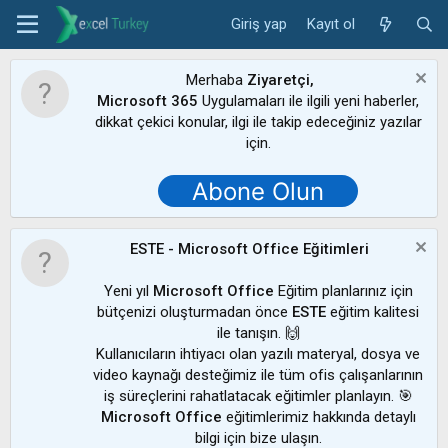
Giriş yap
Kayıt ol
Merhaba
Ziyaretçi,
Microsoft 365
Uygulamaları ile ilgili yeni haberler,
dikkat çekici konular, ilgi ile takip edeceğiniz yazılar
için.
Abone Olun
ESTE - Microsoft Office Eğitimleri
Yeni yıl
Microsoft Office
Eğitim planlarınız için
bütçenizi oluşturmadan önce
ESTE
eğitim kalitesi
ile tanışın. 🙌
Kullanıcıların ihtiyacı olan yazılı materyal, dosya ve
video kaynağı desteğimiz ile tüm ofis çalışanlarının
iş süreçlerini rahatlatacak eğitimler planlayın. 🎯
Microsoft Office
eğitimlerimiz hakkında detaylı
bilgi için bize ulaşın.