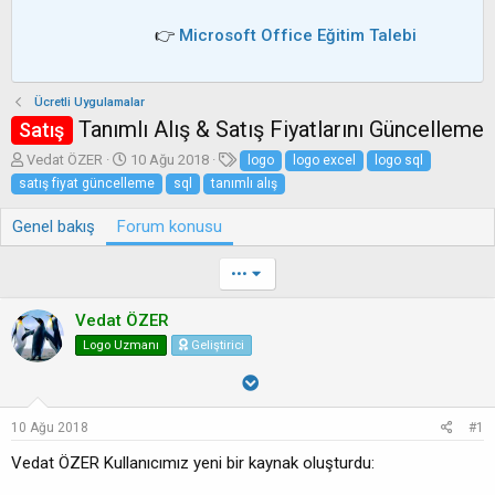
👉
Microsoft Office Eğitim Talebi
Ücretli Uygulamalar
Tanımlı Alış & Satış Fiyatlarını Güncelleme
Satış
K
B
E
Vedat ÖZER
10 Ağu 2018
logo
logo excel
logo sql
o
a
t
satış fiyat güncelleme
sql
tanımlı alış
n
ş
i
b
l
k
Genel bakış
Forum konusu
u
a
e
y
n
t
•••
u
g
l
b
ı
e
a
ç
r
Vedat ÖZER
ş
t
Logo Uzmanı
Geliştirici
l
a
a
r
t
i
a
h
10 Ağu 2018
#1
n
i
Vedat ÖZER Kullanıcımız yeni bir kaynak oluşturdu: