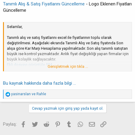
Tanımlı Alış & Satış Fiyatlarını Güncelleme
- Logo Eklenen Fiyatları
Güncelleme
Selamlar,
Tanımlı alış ve satış fiyatlarını excel ile fiyatlarının toplu olarak
değiştirilmesi. Aşağıdaki ekranda Tanımlı Alış ve Satış fiyatında Son
alışa göre Kar Marjı Hesaplama yapılmaktadır. Son alış tanımlı satıştan
büyük ise kontrol yazmaktadır. Anlık fiyat değişikliği yapan firmalar için
büyük kolaylık sağlayacaktır.
Ekli dosyayı görüntüle 504
Genişletmek için tıkla ...
Son alış hangi firmadan ve hangi tarihte yapılmış bilgilerini
vermektedir. Firma bilgileri özel olduğundan sildim.
Bu kaynak hakkında daha fazla bilgi ...
Ekli dosyayı görüntüle 505
...
T
yasinarslan
ve
Rahle
e
p
k
Cevap yazmak için giriş yap yada kayıt ol.
i
l
e
Facebook
Twitter
Reddit
Pinterest
Tumblr
WhatsApp
E-posta
Link
Paylaş:
r
: