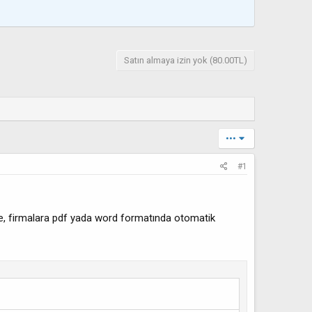
Satın almaya izin yok (80.00TL)
•••
#1
re, firmalara pdf yada word formatında otomatik