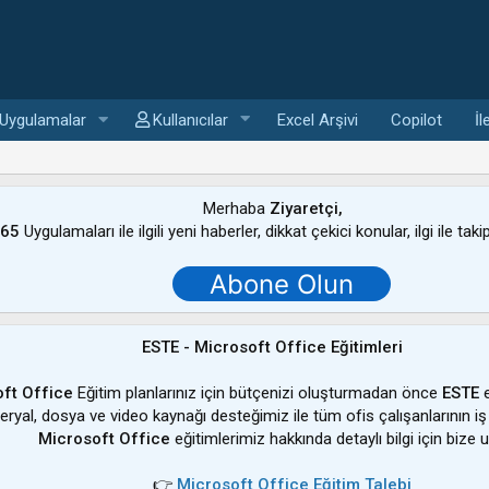
Uygulamalar
Kullanıcılar
Excel Arşivi
Copilot
İl
Merhaba
Ziyaretçi,
365
Uygulamaları ile ilgili yeni haberler, dikkat çekici konular, ilgi ile tak
Abone Olun
ESTE - Microsoft Office Eğitimleri
ft Office
Eğitim planlarınız için bütçenizi oluşturmadan önce
ESTE
e
ateryal, dosya ve video kaynağı desteğimiz ile tüm ofis çalışanlarının iş
Microsoft Office
eğitimlerimiz hakkında detaylı bilgi için bize u
👉
Microsoft Office Eğitim Talebi