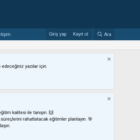
Giriş yap
Kayıt ol
etişim
Ara
ip edeceğiniz yazılar için.
ğitim kalitesi ile tanışın. 🙌
 süreçlerini rahatlatacak eğitimler planlayın. 🎯
laşın.