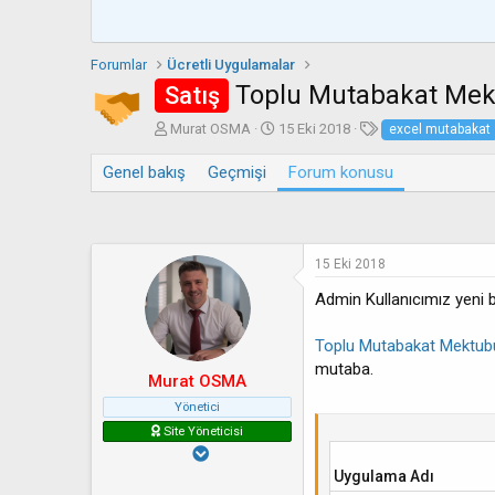
Forumlar
Ücretli Uygulamalar
Toplu Mutabakat Mek
Satış
K
B
E
Murat OSMA
15 Eki 2018
excel mutabakat
o
a
t
n
ş
i
Genel bakış
Geçmişi
Forum konusu
b
l
k
u
a
e
y
n
t
u
g
l
15 Eki 2018
b
ı
e
a
ç
r
Admin Kullanıcımız yeni b
ş
t
l
a
Toplu Mutabakat Mektu
a
r
t
i
mutaba.
Murat OSMA
a
h
n
i
Yönetici
Site Yöneticisi
Uygulama Adı