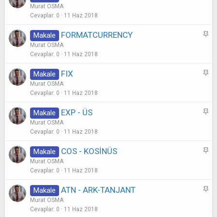
a
Murat OSMA
b
Cevaplar
0
11 Haz 2018
i
S
FORMATCURRENCY
Makale
t
a
Murat OSMA
b
Cevaplar
0
11 Haz 2018
i
S
FIX
Makale
t
a
Murat OSMA
b
Cevaplar
0
11 Haz 2018
i
S
EXP - ÜS
Makale
t
a
Murat OSMA
b
Cevaplar
0
11 Haz 2018
i
S
COS - KOSİNÜS
Makale
t
a
Murat OSMA
b
Cevaplar
0
11 Haz 2018
i
S
ATN - ARK-TANJANT
Makale
t
a
Murat OSMA
b
Cevaplar
0
11 Haz 2018