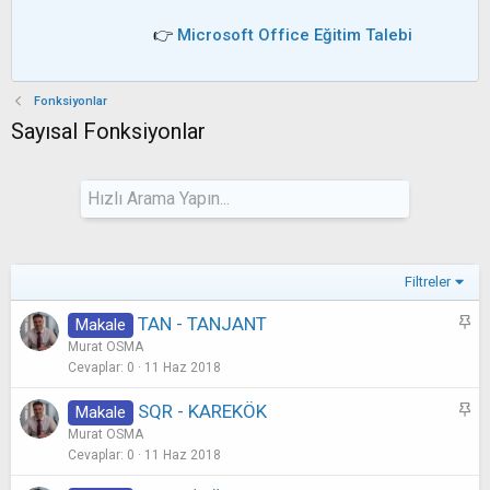
👉
Microsoft Office Eğitim Talebi
Fonksiyonlar
Sayısal Fonksiyonlar
Filtreler
S
TAN - TANJANT
Makale
a
Murat OSMA
b
Cevaplar
0
11 Haz 2018
i
S
SQR - KAREKÖK
Makale
t
a
Murat OSMA
b
Cevaplar
0
11 Haz 2018
i