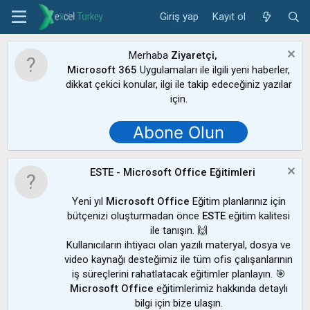
Giriş yap
Kayıt ol
Merhaba
Ziyaretçi,
Microsoft 365
Uygulamaları ile ilgili yeni haberler,
dikkat çekici konular, ilgi ile takip edeceğiniz yazılar
için.
Abone Olun
ESTE - Microsoft Office Eğitimleri
Yeni yıl
Microsoft Office
Eğitim planlarınız için
bütçenizi oluşturmadan önce
ESTE
eğitim kalitesi
ile tanışın. 🙌
Kullanıcıların ihtiyacı olan yazılı materyal, dosya ve
video kaynağı desteğimiz ile tüm ofis çalışanlarının
iş süreçlerini rahatlatacak eğitimler planlayın. 🎯
Microsoft Office
eğitimlerimiz hakkında detaylı
bilgi için bize ulaşın.