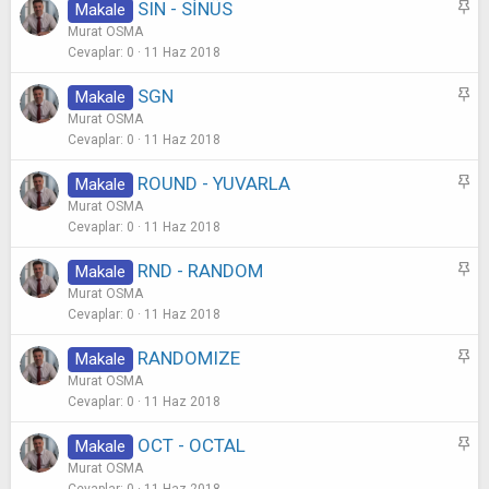
S
SIN - SİNÜS
Makale
t
a
Murat OSMA
b
Cevaplar
0
11 Haz 2018
i
S
SGN
Makale
t
a
Murat OSMA
b
Cevaplar
0
11 Haz 2018
i
S
ROUND - YUVARLA
Makale
t
a
Murat OSMA
b
Cevaplar
0
11 Haz 2018
i
S
RND - RANDOM
Makale
t
a
Murat OSMA
b
Cevaplar
0
11 Haz 2018
i
S
RANDOMIZE
Makale
t
a
Murat OSMA
b
Cevaplar
0
11 Haz 2018
i
S
OCT - OCTAL
Makale
t
a
Murat OSMA