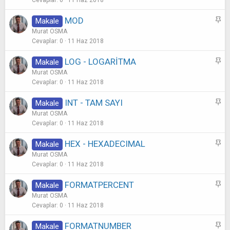
b
Cevaplar
0
11 Haz 2018
i
S
MOD
Makale
t
a
Murat OSMA
b
Cevaplar
0
11 Haz 2018
i
S
LOG - LOGARİTMA
Makale
t
a
Murat OSMA
b
Cevaplar
0
11 Haz 2018
i
S
INT - TAM SAYI
Makale
t
a
Murat OSMA
b
Cevaplar
0
11 Haz 2018
i
S
HEX - HEXADECIMAL
Makale
t
a
Murat OSMA
b
Cevaplar
0
11 Haz 2018
i
S
FORMATPERCENT
Makale
t
a
Murat OSMA
b
Cevaplar
0
11 Haz 2018
i
S
FORMATNUMBER
Makale
t